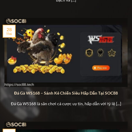
28
Th6
Đá Gà WS168 – Sảnh Kê Chiến Siêu Hấp Dẫn Tại SOC88
Đá Gà WS168 là sân chơi cá cược uy tín, hấp dẫn với tỷ lệ [...]