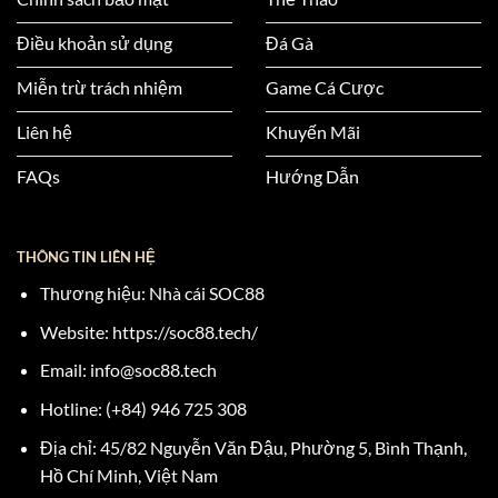
Điều khoản sử dụng
Đá Gà
Miễn trừ trách nhiệm
Game Cá Cược
Liên hệ
Khuyến Mãi
FAQs
Hướng Dẫn
THÔNG TIN LIÊN HỆ
Thương hiệu: Nhà cái SOC88
Website: https://soc88.tech/
Email:
info@soc88.tech
Hotline: (+84) 946 725 308
Địa chỉ: 45/82 Nguyễn Văn Đậu, Phường 5, Bình Thạnh,
Hồ Chí Minh, Việt Nam