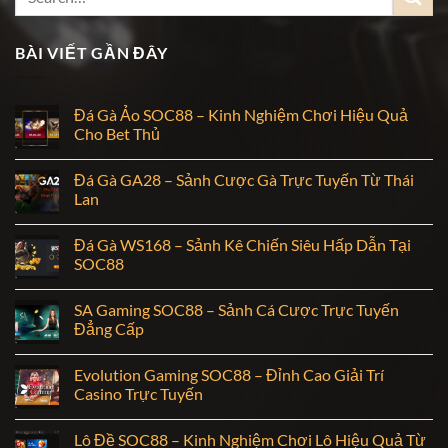
BÀI VIẾT GẦN ĐÂY
Đá Gà Ảo SOC88 – Kinh Nghiệm Chơi Hiệu Quả
Cho Bet Thủ
Đá Gà GA28 – Sảnh Cược Gà Trực Tuyến Từ Thái
Lan
Đá Gà WS168 – Sảnh Kê Chiến Siêu Hấp Dẫn Tại
SOC88
SA Gaming SOC88 – Sảnh Cá Cược Trực Tuyến
Đẳng Cấp
Evolution Gaming SOC88 – Đỉnh Cao Giải Trí
Casino Trực Tuyến
Lô Đề SOC88 – Kinh Nghiệm Chơi Lô Hiệu Quả Từ